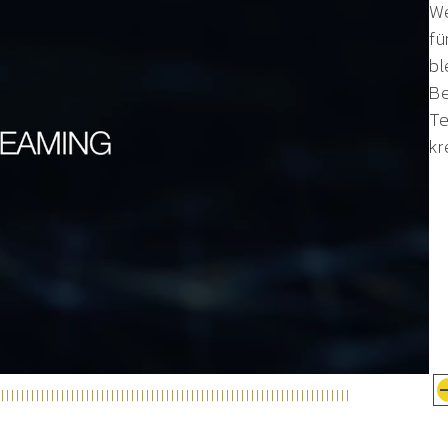
We
fü
bl
Be
Te
kr