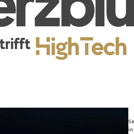
Se
in