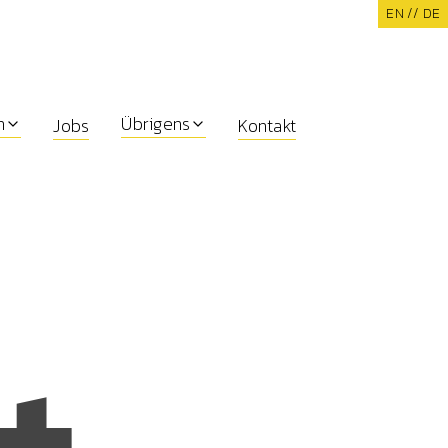
EN /
/ DE
n
Übrigens
Jobs
Kontakt