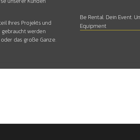
sse unserer Kunden
Be Rental. Dein Event. U
eil Ihres Projekts und
Equipment
ir gebraucht werden
t, oder das große Ganze.