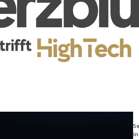
Se
in