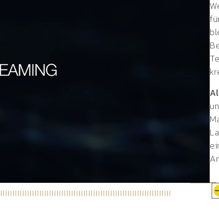
We
fü
bl
Be
Te
kr
Al
un
Ma
La
ei
An