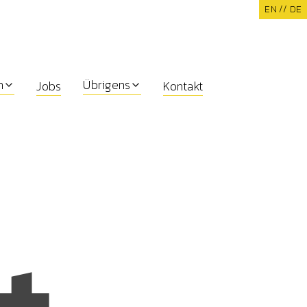
EN /
/ DE
n
Übrigens
Jobs
Kontakt