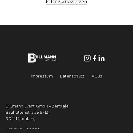
Filter zurücksetzen
EN /
/ DE
Impressum
Datenschutz
AGBs
Billmann Event GmbH - Zentrale
Bauhüttenstraße 8-12
90441 Nürnberg
+49 911 94 11 8050